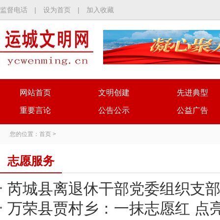
监督电话
|
设为首页
|
加入收藏
网站首页
文明创建
先进典型
重要言论
公告公示
公益广告
您的位置：
首页
>
志愿服务
芮城县离退休干部党委组织支
万荣县贾村乡：一抹志愿红 点