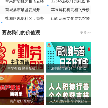
文旅大礼包
苹果鲜切机亮相飞云楼
道路提质升级彰显民生
村道路衔接难题得解决
12345热线盯办到底 乡
景区 万荣苹果“鲜”入游
芮城县市场监管局开
温度
村道路衔接难题得解决
苹果鲜切机亮相飞云楼
客心
展“世界标准日”宣传活
盐湖区凤凰社区：举办
景区 万荣苹果“鲜”入游
山西治黄文化展览馆暨
动
儿童龋齿预防讲座
客心
黄河小北干流放淤科普
图说我们的价值观
更多>>
基地开放
中华有福 勤劳是福
肩挑勤与善 好日子如歌
共产党好百姓乐
人人积德行善 个个收获吉