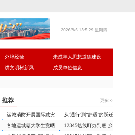
2026/8/6 13:5:29 星期四
外埠经验
未成年人思想道德建设
讲文明树新风
成员单位信息
推荐
更多>>
运城消防开展国际减灾
从“通行”到“舒适”的跃迁
日主题宣传活动
各地运城籍大学生竞晒
——
12345热线盯办到底 乡