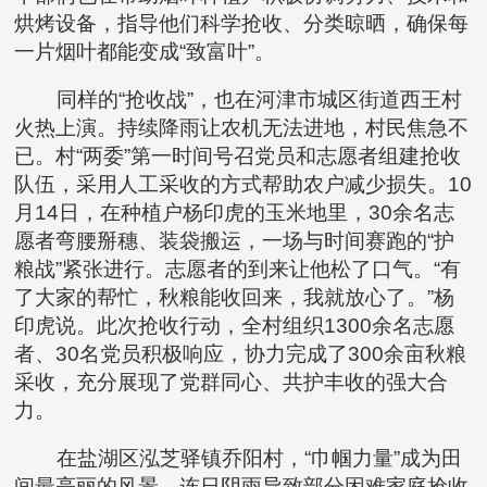
烘烤设备，指导他们科学抢收、分类晾晒，确保每
一片烟叶都能变成“致富叶”。
同样的“抢收战”，也在河津市城区街道西王村
火热上演。持续降雨让农机无法进地，村民焦急不
已。村“两委”第一时间号召党员和志愿者组建抢收
队伍，采用人工采收的方式帮助农户减少损失。10
月14日，在种植户杨印虎的玉米地里，30余名志
愿者弯腰掰穗、装袋搬运，一场与时间赛跑的“护
粮战”紧张进行。志愿者的到来让他松了口气。“有
了大家的帮忙，秋粮能收回来，我就放心了。”杨
印虎说。此次抢收行动，全村组织1300余名志愿
者、30名党员积极响应，协力完成了300余亩秋粮
采收，充分展现了党群同心、共护丰收的强大合
力。
在盐湖区泓芝驿镇乔阳村，“巾帼力量”成为田
间最亮丽的风景。连日阴雨导致部分困难家庭抢收