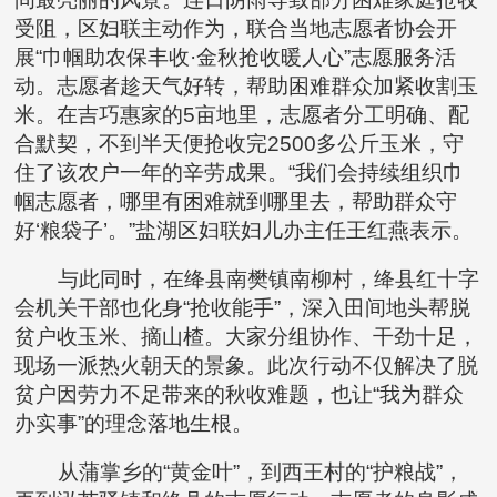
受阻，区妇联主动作为，联合当地志愿者协会开
展“巾帼助农保丰收·金秋抢收暖人心”志愿服务活
动。志愿者趁天气好转，帮助困难群众加紧收割玉
米。在吉巧惠家的5亩地里，志愿者分工明确、配
合默契，不到半天便抢收完2500多公斤玉米，守
住了该农户一年的辛劳成果。“我们会持续组织巾
帼志愿者，哪里有困难就到哪里去，帮助群众守
好‘粮袋子’。”盐湖区妇联妇儿办主任王红燕表示。
与此同时，在绛县南樊镇南柳村，绛县红十字
会机关干部也化身“抢收能手”，深入田间地头帮脱
贫户收玉米、摘山楂。大家分组协作、干劲十足，
现场一派热火朝天的景象。此次行动不仅解决了脱
贫户因劳力不足带来的秋收难题，也让“我为群众
办实事”的理念落地生根。
从蒲掌乡的“黄金叶”，到西王村的“护粮战”，