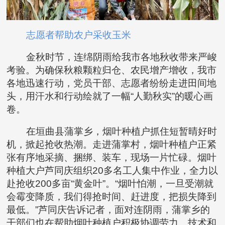
志愿者帮助农户采收玉米
金秋时节，连绵阴雨给我市各地秋收带来严峻
考验。为确保秋粮颗粒归仓、农民增产增收，我市
各地迅速行动，党员干部、志愿者纷纷走进田间地
头，用汗水和行动绘就了一幅“人勤秋实”的暖心画
卷。
在垣曲县蒲掌乡，烟叶种植户抓住短暂晴好时
机，掀起抢收热潮。走进蒲掌村，烟叶种植户正紧
张有序地采摘、捆绑、装车，现场一片忙碌。烟叶
种植大户芦同庆组织20多名工人集中作业，全力以
赴抢收200多亩“黄金叶”。“烟叶怕潮，一旦受潮就
会霉变降质，我们得抢时间、赶进度，把损失降到
最低。”芦同庆告诉记者，面对连阴雨，蒲掌乡的
干部们也在帮助烟叶种植户积极协调劳力、技术和