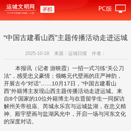
“中国古建看山西”主题传播活动走进运城
2025-10-18
来源：运城日报
作者：
本报讯（记者 游映霞）一招一式习练“关公刀
法”，感受忠义豪情；领略元代壁画的庄严神韵，
开展古今“对话”……10月17日，“中国古建看山
西”外籍博主发现山西主题传播活动走进运城。来
自8个国家的10位外籍博主与在晋留学生一同探访
解州关帝祖庙、芮城永乐宫与运城盐湖，在忠义精
神、殿宇壁画与盐湖风光中，开启一场与河东文化
的深度对话。