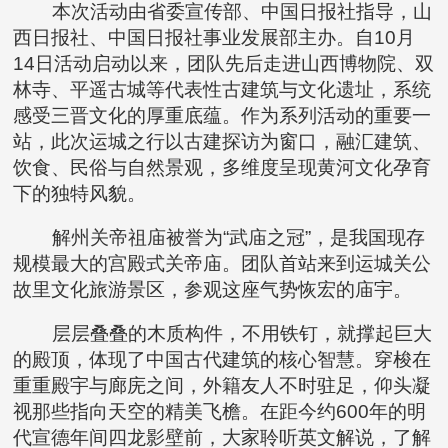
本次活动由省委宣传部、中国日报社指导，山
西日报社、中国日报社事业发展部主办。自10月
14日活动启动以来，团队先后走进山西博物院、双
林寺、平遥古城等代表性古建筑与文化遗址，系统
感受三晋文化的厚重底蕴。作为系列活动的重要一
站，此次运城之行以古建探访为窗口，融汇建筑、
饮食、民俗与自然景观，多维度呈现黄河文化孕育
下的独特风貌。
解州关帝祖庙被誉为“武庙之冠”，是我国现存
规模最大的宫殿式关帝庙。团队首站来到运城关公
故里文化旅游景区，参观这座气势恢宏的庙宇。
层层叠叠的木质构件，不用铁钉，就撑起巨大
的殿顶，体现了中国古代建筑的核心智慧。穿梭在
重重殿宇与廊庑之间，外籍友人不时驻足，仰头凝
视那些指向天空的精美飞檐。在距今约600年的明
代宣德年间四龙影壁前，大家聆听英文解说，了解