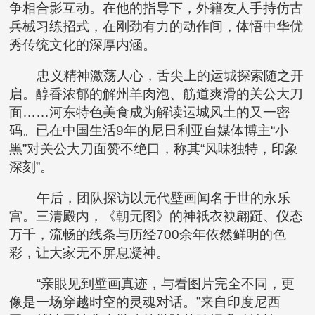
争相合影互动。在他的指导下，外籍友人手持仿古
兵械习练招式，在刚劲有力的动作间，体悟中华优
秀传统文化的深厚内涵。
忠义精神激荡人心，舌尖上的运城探索随之开
启。醇香浓郁的解州羊肉泡、筋道爽滑的关公大刀
面……河东特色美食成为解读运城风土的又一密
码。已在中国生活9年的尼日利亚自媒体博主“小
黑”对关公大刀面赞不绝口，称其“风味独特，印象
深刻”。
午后，团队探访以元代壁画闻名于世的永乐
宫。三清殿内，《朝元图》的神祇衣袂翩跹、仪态
万千，流畅的线条与历经700余年依然鲜明的色
彩，让大家无不屏息凝神。
“亲眼见到壁画真迹，与看图片完全不同，更
像是一场穿越时空的灵魂对话。”来自印度尼西