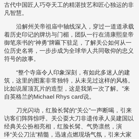
古代中国匠人巧夺天工的精湛技艺和匠心独运的非
凡智慧。
沿解州关帝祖庙中轴线深入，穿过一道道承载
着历史印记的牌坊与门楣，团队一行在清康熙皇帝
御笔亲书的“神勇”牌匾下驻足，了解关公如何从一
位历史名将，一步步成为全球华人共同敬仰的忠义
符号的故事。
“整个寺庙令人印象深刻，有如此多迷人的建
筑，这里的图案非常独特，从未见过这样的风格。
比如说屋顶瓦片的造型，这是我第一次了解。”来
自英格兰的Michael Rhys card说。
刀光闪动，红脸长髯的“关公”一声断喝，引来
访客们阵阵惊呼。关公耍大刀非遗传承人吴建国以
经典关公扮相亮相，红脸长髯、气势凛然，演
绎“关公刀法”精髓，迅速点燃现场气氛，引来大家