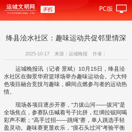
绛县浍水社区：趣味运动共促邻里情深
2025-10-17
来源：运城晚报
作者：
运城晚报讯（记者 景斌）10月15日，绛县浍
水社区在御景华府篮球场举办趣味运动会。六大特
色项目融合竞技与趣味，瞬间点燃参与者的运动热
情。
现场各项目逐步开赛，“力拔山河——拔河”是
全场焦点，参赛队伍喊着号子比拼，红绸拉锯间喝
彩声不断；“高手过招——跳绳”赛，单人跳选手轻
盈灵动。趣味赛更显欢乐，“摸石头过河”考验平衡