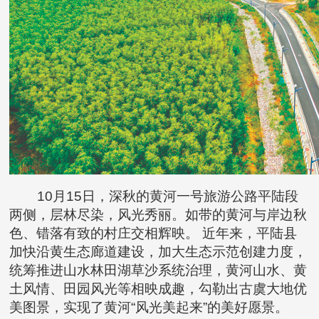
10月15日，深秋的黄河一号旅游公路平陆段
两侧，层林尽染，风光秀丽。如带的黄河与岸边秋
色、错落有致的村庄交相辉映。 近年来，平陆县
加快沿黄生态廊道建设，加大生态示范创建力度，
统筹推进山水林田湖草沙系统治理，黄河山水、黄
土风情、田园风光等相映成趣，勾勒出古虞大地优
美图景，实现了黄河“风光美起来”的美好愿景。