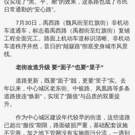
仅实现了“黑、平、耐”的效果，这条路也成了市民
日常通勤的“安心路”。
7月30日，禹西路（魏风街至红旗街）非机动
车道通车，标志着禹西路（禹都街至红旗街）复铺
工程全面完工。路面上机动车道标识清晰、非机动
车道秩序井然，昔日的“颠簸路”彻底变身城市风景
线。
老街改造升级 要“面子”也要“里子”
道路更新，既要“面子”靓，更要“里子”实。去
年以来，中心城区老东街、中银路、凤凰路等多条
道路接连“焕新”，实现了“颜值”与品质的双重提
升。
作为中心城区建设年代较早的街道，这些道路
已超出“服役”期限，路面破损严重，基础配套设施
不完善，加之地下管网没有实施雨污分流，一遇到