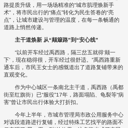
路提质升级，用一场场精准的“城市肌理焕新手
术”，将市民出行的“痛点”转化为民生答卷的“亮
点”，让城市建设与管理的温度，在每一条畅通的
道路上悄然传递。
主干道焕新 从“颠簸路”到“安心线”
“以前开车经过禹西路，隔三岔五就得‘颠一
下’，现在稳得很，开车经过很舒适。”禹西路重新
通车后，市民王女士的感慨道出了道路复铺带来的
直观变化。
作为中心城区一条南北主干道，禹西路（禹都
街至红旗街）已“服役”17年，路面塌陷、龟裂等“病
害”曾让市民出行体验大打折扣。
今年上半年，市城市管理局市政公用服务中心
对该段道路进行复铺，经过特殊工艺找平的路面不