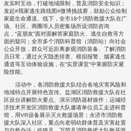
友实时互动，打破地域限制，普及消防安全知识；
发起#我家逃生路线图#微博挑战赛，鼓励公众绘制
家庭生命通道。线下，全市18个消防救援大队在广
场、社区、商圈等人员密集场所设消防咨询
点，“蓝朋友”面对面解答家庭防火、逃生自救等方
面的疑问；全市多个消防科普馆（消防站）向社会
公众开放，群众可近距离参观消防装备、了解消防
员日常，通过火灾隐患排查、模拟报警、烟雾逃生
通道等互动体验设施，在“实景课堂”中掌握防灾避
险技能。
活动中，各消防救援大队结合各地灾害风险和
地域特点开展特色宣传。盐湖区消防救援大队在社
区设台讲解防火要点、演示消防器材操作；运城经
济技术开发区消防救援大队邀请单位员工走进科普
馆，用VR设备展示灭火救援场景；永济市消防救
援大队深入社区，重点向老弱幼群体普及灾害处置
与自救办法；临猗县、万荣县消防救援大队敞开营