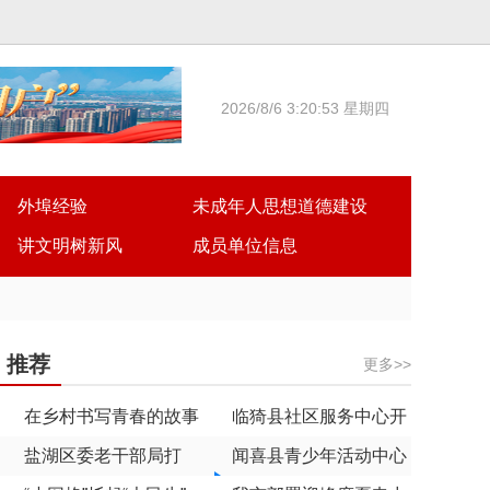
2026/8/6 3:20:53 星期四
外埠经验
未成年人思想道德建设
讲文明树新风
成员单位信息
推荐
更多>>
在乡村书写青春的故事
临猗县社区服务中心开
——万荣县到村工作大
盐湖区委老干部局打
展网格员能力素质提升
闻喜县青少年活动中心