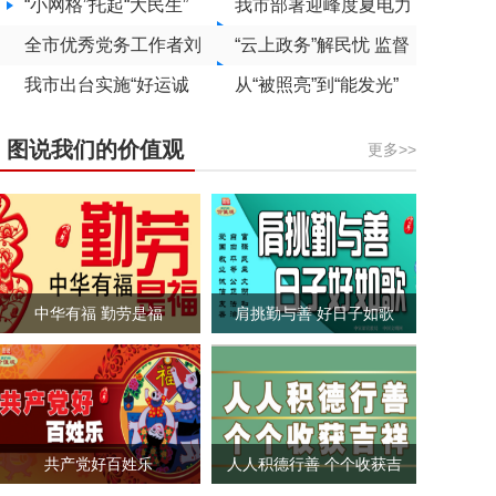
学生成长记
造“银发调解员”品牌促
“小网格”托起“大民生”
专题培训
开办暑期公益托管班
我市部署迎峰度夏电力
进基层治理
全市优秀党务工作者刘
保供工作
“云上政务”解民忧 监督
云生：党建与发展“同
我市出台实施“好运诚
护航暖民心
从“被照亮”到“能发光”
——我市残疾人辅
题共答”
品”区域公用品牌战略
图说我们的价值观
更多>>
助性就业工作再上
工作方案
新台阶
中华有福 勤劳是福
肩挑勤与善 好日子如歌
共产党好百姓乐
人人积德行善 个个收获吉