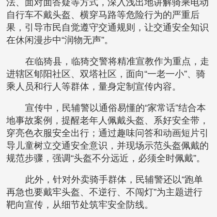
法、面对面答疑等方式，深入浅出地讲解骑乘电动
自行车不戴头盔、横穿马路等危险行为的严重后
果，引导市民自觉遵守交通规则，让交通安全知识
在休闲漫步中“润物无声”。
在临猗县，临猗交警将精准宣教作为重点，走
进辖区郇阳社区、双塔社区，面向“一老一小”、骑
乘人员和行人等群体，量身定制宣传内容。
宣传中，民辅警以通俗易懂的“家常话”结合本
地事故案例，提醒老年人佩戴头盔、系好安全带，
穿亮色衣服安全出行；通过趣味问答和动画短片引
导儿童树立交通安全意识，并现场示范头盔佩戴的
规范步骤，强调“头盔不分远近，必须全时佩戴”。
此外，针对外卖骑手群体，民辅警还以“跑单
再急也要戴牢头盔、不逆行、不闯灯”为主题进行
靶向宣传，从细节处筑牢安全防线。