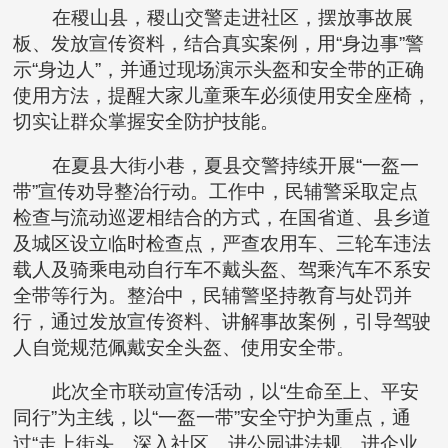
在稷山县，稷山交警走进社区，摆放事故展
板、发放宣传资料，结合真实案例，用“身边事”警
示“身边人”，并通过现场演示头盔和安全带的正确
使用方法，提醒大家儿童乘车必须使用安全座椅，
切实让群众掌握安全防护技能。
在夏县大街小巷，夏县交警持续开展“一盔一
带”宣传劝导整治行动。工作中，民辅警采取定点
检查与流动巡逻相结合的方式，在国省道、县乡道
及城区设立临时检查点，严查农用车、三轮车违法
载人及骑乘电动自行车不戴头盔、驾乘汽车不系安
全带等行为。整治中，民辅警坚持教育与处罚并
行，通过发放宣传资料、讲解事故案例，引导驾驶
人自觉规范佩戴安全头盔、使用安全带。
此次全市联动宣传活动，以“生命至上、平安
同行”为主线，以“一盔一带”安全守护为重点，通
过“走上街头、深入社区、进公园讲法规、进企业