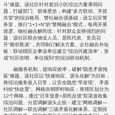
斗”难题。该社区针对老旧小区综治力量薄弱问
题，打破部门、群体壁垒，构建“多方联动、齐抓
共管”的综治格局。警社融合强基础：设立社区警
务室，推行“1+1+N”的“警网融合”模式，每周开展
巡逻。物社融合解民忧：针对群众反映强烈的问
题，该社区联合物业人员、居民代表、党员召
开“厢邻夜谈”，共同制订解决方案。企社融合补短
板：联动辖区企事业单位建立“综治共建清单”，形
成“社区吹哨、单位报到”的综治联动机制。
融服务机制，提响应效率，破解“隐患矛盾拖
延”难题。该社区以“快速响应、源头化解”为目标，
将综治服务嵌入日常，让安全隐患“早发现”、矛盾
纠纷“快处置”。网格吹哨即时响应：将辖区划分为
12个网格，通过“日常巡查+居民反馈”双渠道收集
综治问题。分层调解源头止纷：建立“网格调解—
社区调解—联合调解”三级矛盾化解体系。定期排