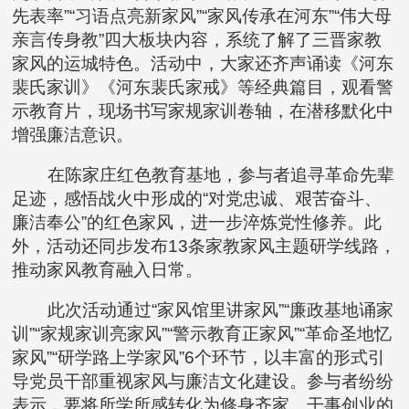
先表率”“习语点亮新家风”“家风传承在河东”“伟大母
亲言传身教”四大板块内容，系统了解了三晋家教
家风的运城特色。活动中，大家还齐声诵读《河东
裴氏家训》《河东裴氏家戒》等经典篇目，观看警
示教育片，现场书写家规家训卷轴，在潜移默化中
增强廉洁意识。
在陈家庄红色教育基地，参与者追寻革命先辈
足迹，感悟战火中形成的“对党忠诚、艰苦奋斗、
廉洁奉公”的红色家风，进一步淬炼党性修养。此
外，活动还同步发布13条家教家风主题研学线路，
推动家风教育融入日常。
此次活动通过“家风馆里讲家风”“廉政基地诵家
训”“家规家训亮家风”“警示教育正家风”“革命圣地忆
家风”“研学路上学家风”6个环节，以丰富的形式引
导党员干部重视家风与廉洁文化建设。参与者纷纷
表示，要将所学所感转化为修身齐家、干事创业的