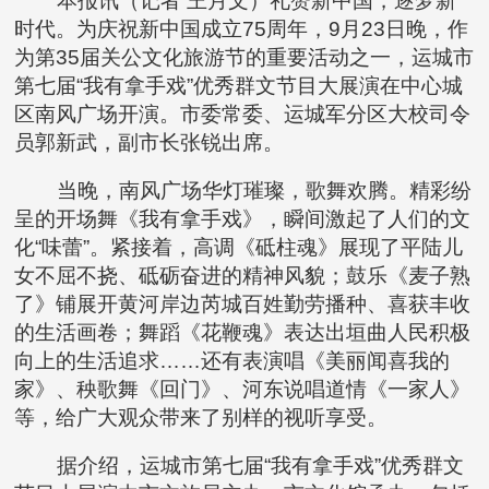
本报讯（记者 王月文）礼赞新中国，逐梦新
时代。为庆祝新中国成立75周年，9月23日晚，作
为第35届关公文化旅游节的重要活动之一，运城市
第七届“我有拿手戏”优秀群文节目大展演在中心城
区南风广场开演。市委常委、运城军分区大校司令
员郭新武，副市长张锐出席。
当晚，南风广场华灯璀璨，歌舞欢腾。精彩纷
呈的开场舞《我有拿手戏》，瞬间激起了人们的文
化“味蕾”。紧接着，高调《砥柱魂》展现了平陆儿
女不屈不挠、砥砺奋进的精神风貌；鼓乐《麦子熟
了》铺展开黄河岸边芮城百姓勤劳播种、喜获丰收
的生活画卷；舞蹈《花鞭魂》表达出垣曲人民积极
向上的生活追求……还有表演唱《美丽闻喜我的
家》、秧歌舞《回门》、河东说唱道情《一家人》
等，给广大观众带来了别样的视听享受。
据介绍，运城市第七届“我有拿手戏”优秀群文