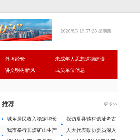
2026/8/6 19:57:29 星期四
外埠经验
未成年人思想道德建设
讲文明树新风
成员单位信息
推荐
更多>>
城乡居民收入稳定增长
探访夏县辕村遗址考古
我市举行非煤矿山生产
发掘现场
人大代表政协委员深入