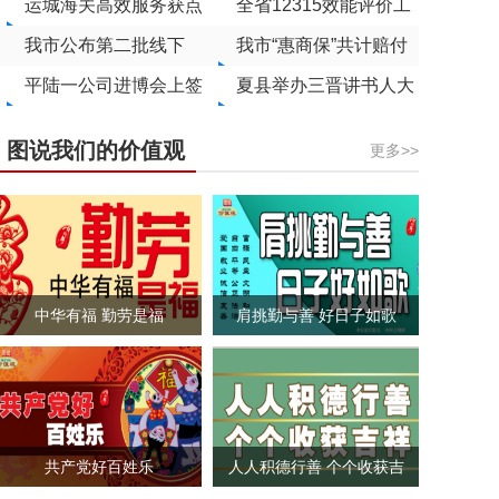
安全事故应急演练
运城海关高效服务获点
一线看供热
全省12315效能评价工
赞
我市公布第二批线下
作暨观摩运城消费维权
我市“惠商保”共计赔付
无理由退货承诺单位名
平陆一公司进博会上签
服务站座谈会召开
320户，金额136万元
夏县举办三晋讲书人大
单
千万美元订单
赛颁奖活动
图说我们的价值观
更多>>
中华有福 勤劳是福
肩挑勤与善 好日子如歌
共产党好百姓乐
人人积德行善 个个收获吉