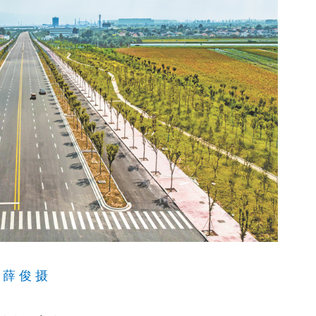
薛 俊 摄