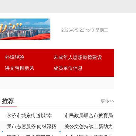
2026/8/5 22:4:40 星期三
外埠经验
未成年人思想道德建设
讲文明树新风
成员单位信息
推荐
更多>>
永济市城东街道以“幸
市民政局联合市教育局
福家园”创建推进“三无
我市志愿服务 向纵深拓
举办
关公文创持续上新助力