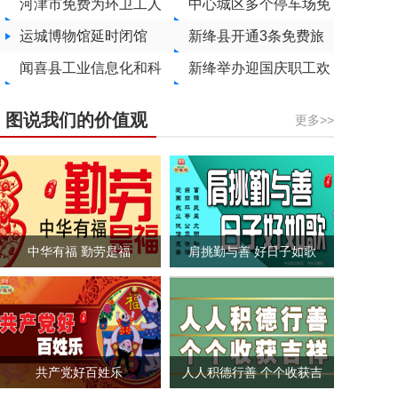
小区”治理
展
河津市免费为环卫工人
慈善文化进校园专场活
文商融合
中心城区多个停车场免
接种流感疫苗
运城博物馆延时闭馆
动
费停车
新绛县开通3条免费旅
闻喜县工业信息化和科
游公交专线
新绛举办迎国庆职工欢
技局：诵家风 迎国庆
乐跑活动
图说我们的价值观
更多>>
中华有福 勤劳是福
肩挑勤与善 好日子如歌
共产党好百姓乐
人人积德行善 个个收获吉