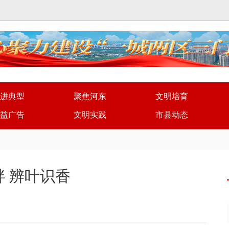
进典型
聚焦河东
文明培育
益广告
文明实践
市县动态
畔 辨叶识香