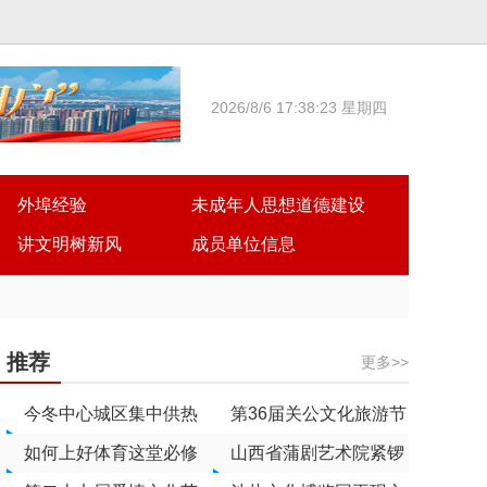
2026/8/6 17:38:23 星期四
外埠经验
未成年人思想道德建设
讲文明树新风
成员单位信息
推荐
更多>>
今冬中心城区集中供热
第36届关公文化旅游节
可以缴费了
如何上好体育这堂必修
暨第四届蒲剧艺术周剧
山西省蒲剧艺术院紧锣