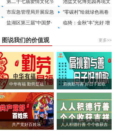
课？
第二十七届爱情文化节
目敲定
密鼓筹备开幕式
池盐文化博览园再现文
本周六盛装启幕
市应急管理局开展应急
旅盛况
“零碳村”绘就绿色画卷
科普进校园活动
盐湖区第三届“中国梦·
临猗：金秋“丰”光好 增
劳动美”职工游泳比赛
收正当“柿”
图说我们的价值观
更多>>
举办
中华有福 勤劳是福
肩挑勤与善 好日子如歌
共产党好百姓乐
人人积德行善 个个收获吉