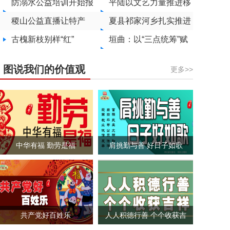
社区矫正对象注
防溺水公益培训开始报
务的温暖画卷
平陆以文艺力量推进移
入“心”动力
名
稷山公益直播让特产
风易俗
夏县祁家河乡扎实推进
由“提篮小卖”到“平台热
古槐新枝别样“红”
居民素质提升工程
垣曲：以“三点统筹”赋
销”
能社区治理
图说我们的价值观
更多>>
中华有福 勤劳是福
肩挑勤与善 好日子如歌
共产党好百姓乐
人人积德行善 个个收获吉