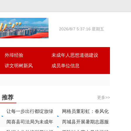
2026/8/7 5:37:17 星期五
外埠经验
未成年人思想道德建设
讲文明树新风
成员单位信息
推荐
更多>>
让每一步出行都绽放绿
网格员董彩虹：春风化
色光彩
闻喜县司法局为未成年
雨润民心
芮城县开展暑期志愿服