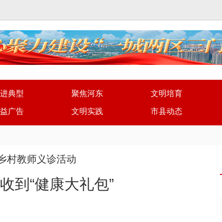
进典型
聚焦河东
文明培育
益广告
文明实践
市县动态
乡村教师义诊活动
工收到“健康大礼包”