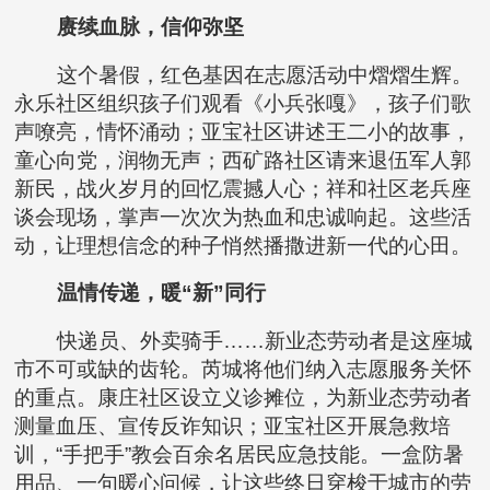
赓续血脉，信仰弥坚
这个暑假，红色基因在志愿活动中熠熠生辉。
永乐社区组织孩子们观看《小兵张嘎》，孩子们歌
声嘹亮，情怀涌动；亚宝社区讲述王二小的故事，
童心向党，润物无声；西矿路社区请来退伍军人郭
新民，战火岁月的回忆震撼人心；祥和社区老兵座
谈会现场，掌声一次次为热血和忠诚响起。这些活
动，让理想信念的种子悄然播撒进新一代的心田。
温情传递，暖“新”同行
快递员、外卖骑手……新业态劳动者是这座城
市不可或缺的齿轮。芮城将他们纳入志愿服务关怀
的重点。康庄社区设立义诊摊位，为新业态劳动者
测量血压、宣传反诈知识；亚宝社区开展急救培
训，“手把手”教会百余名居民应急技能。一盒防暑
用品、一句暖心问候，让这些终日穿梭于城市的劳