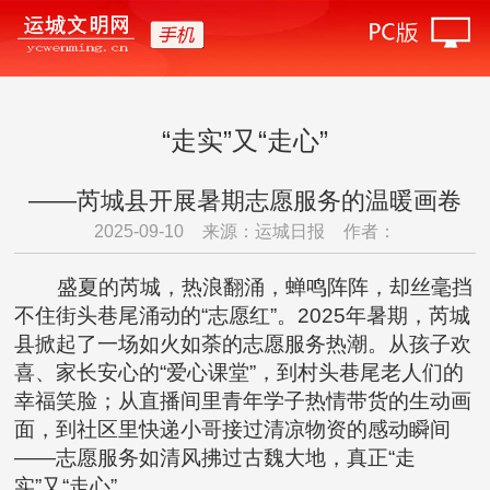
“走实”又“走心”
——芮城县开展暑期志愿服务的温暖画卷
2025-09-10
来源：运城日报
作者：
盛夏的芮城，热浪翻涌，蝉鸣阵阵，却丝毫挡
不住街头巷尾涌动的“志愿红”。2025年暑期，芮城
县掀起了一场如火如荼的志愿服务热潮。从孩子欢
喜、家长安心的“爱心课堂”，到村头巷尾老人们的
幸福笑脸；从直播间里青年学子热情带货的生动画
面，到社区里快递小哥接过清凉物资的感动瞬间
——志愿服务如清风拂过古魏大地，真正“走
实”又“走心”。