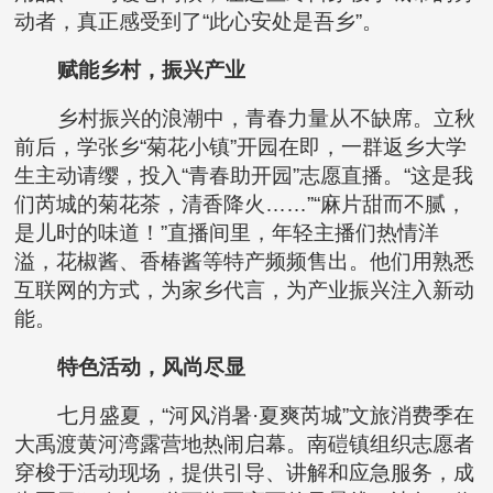
动者，真正感受到了“此心安处是吾乡”。
赋能乡村，振兴产业
乡村振兴的浪潮中，青春力量从不缺席。立秋
前后，学张乡“菊花小镇”开园在即，一群返乡大学
生主动请缨，投入“青春助开园”志愿直播。“这是我
们芮城的菊花茶，清香降火……”“麻片甜而不腻，
是儿时的味道！”直播间里，年轻主播们热情洋
溢，花椒酱、香椿酱等特产频频售出。他们用熟悉
互联网的方式，为家乡代言，为产业振兴注入新动
能。
特色活动，风尚尽显
七月盛夏，“河风消暑·夏爽芮城”文旅消费季在
大禹渡黄河湾露营地热闹启幕。南磑镇组织志愿者
穿梭于活动现场，提供引导、讲解和应急服务，成