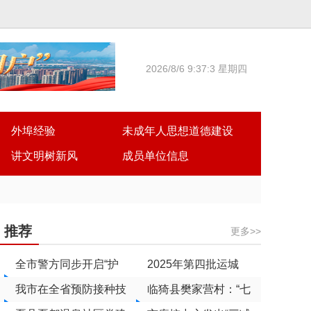
2026/8/6 9:37:3 星期四
外埠经验
未成年人思想道德建设
讲文明树新风
成员单位信息
推荐
更多>>
全市警方同步开启“护
2025年第四批运城
学模式”
我市在全省预防接种技
市“中国好人”候选人名
临猗县樊家营村：“七