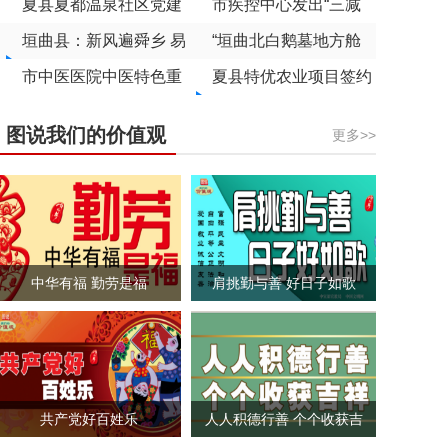
能竞赛获佳绩
夏县夏都温泉社区党建
单公示
月黄”乘“柿”而上
市疾控中心发出“三减
引领奏响基层治理“和
垣曲县：新风遍舜乡 易
三健”倡议
“垣曲北白鹅墓地方舱
谐曲”
俗润民心
市中医医院中医特色重
培养健康生活方式 筑牢
考古”项目入选山西文
夏县特优农业项目签约
点医院建设项目主体结
家庭健康基石
化科技融合发展典型案
5.08亿元
图说我们的价值观
更多>>
构全面封顶
例
中华有福 勤劳是福
肩挑勤与善 好日子如歌
共产党好百姓乐
人人积德行善 个个收获吉