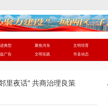
进典型
聚焦河东
文明培育
益广告
文明实践
市县动态
邻里夜话” 共商治理良策