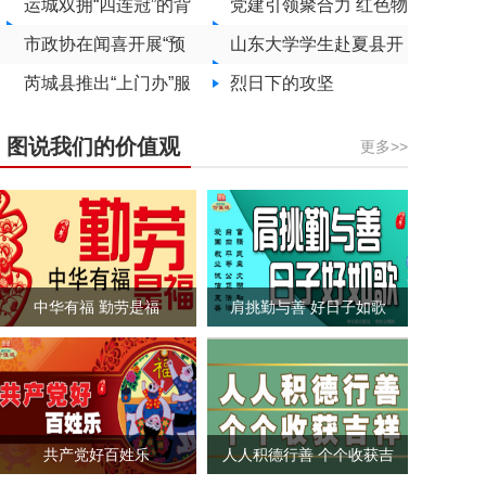
乐假期
运城双拥“四连冠”的背
体检
党建引领聚合力 红色物
后
市政协在闻喜开展“预
业暖民心
山东大学学生赴夏县开
防治理未成年人犯
芮城县推出“上门办”服
设公益小课堂
烈日下的攻坚
罪”专题协商调研
务“最后一公里” 服务零
图说我们的价值观
更多>>
距离
中华有福 勤劳是福
肩挑勤与善 好日子如歌
共产党好百姓乐
人人积德行善 个个收获吉