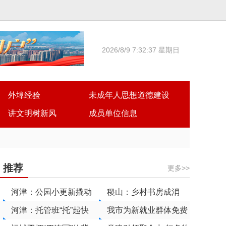
2026/8/9 7:32:38 星期日
外埠经验
未成年人思想道德建设
讲文明树新风
成员单位信息
推荐
更多>>
河津：公园小更新撬动
稷山：乡村书房成消
民生大幸福
河津：托管班“托”起快
暑“充电站”
我市为新就业群体免费