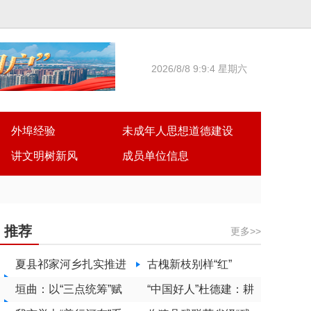
2026/8/8 9:9:4 星期六
外埠经验
未成年人思想道德建设
讲文明树新风
成员单位信息
推荐
更多>>
夏县祁家河乡扎实推进
古槐新枝别样“红”
居民素质提升工程
垣曲：以“三点统筹”赋
“中国好人”杜德建：耕