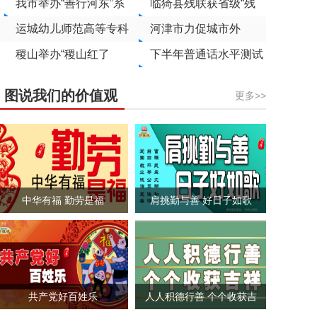
能社区治理
我市举办“善行河东”系
耘40余载，
临猗县残联获省级“残
列之慈善法专题培训
运城幼儿师范高等专科
筑起一座“精神粮仓”
疾人之家”称号
河津市力促城市外
学校勇夺世界职业院校
稷山举办“稷山红了
增“颜值”内提“气质”
下半年普通话水平测试
技能大赛总决赛金奖
‘枣’已心动”直播助农培
9月8日开始网上报名
图说我们的价值观
更多>>
训班
中华有福 勤劳是福
肩挑勤与善 好日子如歌
共产党好百姓乐
人人积德行善 个个收获吉