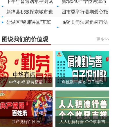
泼面”用“一碗面”拌出金
下半年普通话水平测试
路服务区“司机之家”
厚植国防意识 迈好青
新增540个学位河津市
饭碗
9月8日开始网上报名
新绛县积极探索城市党
春“正步”
第五幼儿园投用
团市委举行暑期爱心托
建新路径
盐湖区“银师课堂”开班
管班结业仪式暨成果展
临猗县司法局角杯司法
示活动
所：田间地头送“法”宝
图说我们的价值观
更多>>
中华有福 勤劳是福
肩挑勤与善 好日子如歌
共产党好百姓乐
人人积德行善 个个收获吉