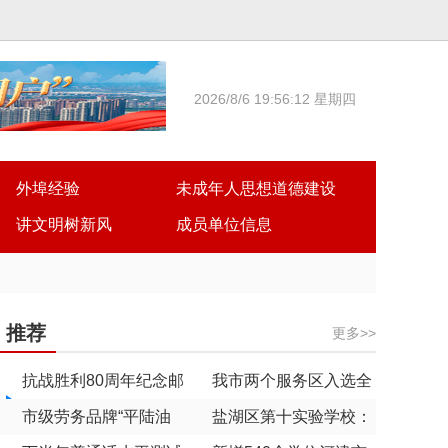
2026/8/6 19:56:14 星期四
外埠经验
未成年人思想道德建设
讲文明树新风
成员单位信息
推荐
更多>>
抗战胜利80周年纪念邮
我市两个服务区入选全
票运城首发
市级劳务品牌“平陆油
国标准化规范化高速公
盐湖区第十实验学校：