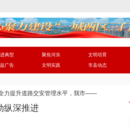
进典型
聚焦河东
文明培育
益广告
文明实践
市县动态
全力提升道路交安管理水平，我市——
动纵深推进