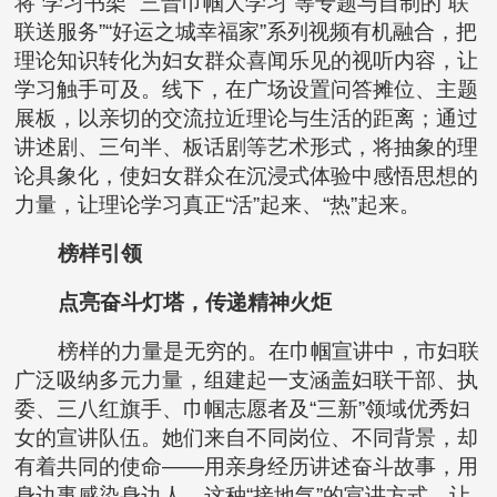
将“学习书架”“三晋巾帼大学习”等专题与自制的“联
联送服务”“好运之城幸福家”系列视频有机融合，把
理论知识转化为妇女群众喜闻乐见的视听内容，让
学习触手可及。线下，在广场设置问答摊位、主题
展板，以亲切的交流拉近理论与生活的距离；通过
讲述剧、三句半、板话剧等艺术形式，将抽象的理
论具象化，使妇女群众在沉浸式体验中感悟思想的
力量，让理论学习真正“活”起来、“热”起来。
榜样引领
点亮奋斗灯塔，传递精神火炬
榜样的力量是无穷的。在巾帼宣讲中，市妇联
广泛吸纳多元力量，组建起一支涵盖妇联干部、执
委、三八红旗手、巾帼志愿者及“三新”领域优秀妇
女的宣讲队伍。她们来自不同岗位、不同背景，却
有着共同的使命——用亲身经历讲述奋斗故事，用
身边事感染身边人。这种“接地气”的宣讲方式，让