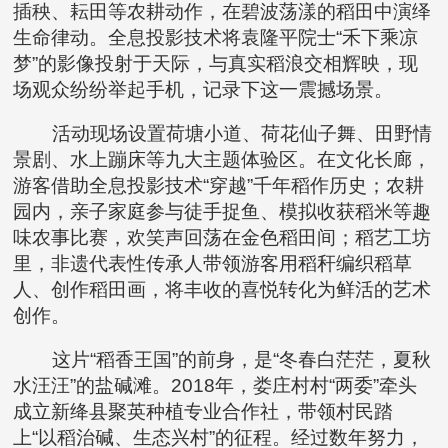
插秧、耘田等农耕动作，在碧波荡漾的稻田中演绎
生命律动。全息投影技术将袁隆平院士“禾下乘凉
梦”的影像投射于天际，与真实稻浪交相辉映，现
场观众纷纷举起手机，记录下这一震撼场景。
活动现场设置荷塘小道、荷花仙子舞、田野情
景剧、水上蹦床等九大主题体验区。在文化长廊，
游客借助全息投影技术“穿越”千年稻作历史；农耕
园内，亲子家庭参与徒手捉鱼、模拟收获稻米等趣
味农事比赛，欢笑声回荡在金色稻田间；稻艺工坊
里，非遗代表性传承人带领游客用稻秆编织稻草
人、创作稻田画，将丰收的喜悦转化为鲜活的艺术
创作。
这片“稻香王国”的前身，是“冬春白茫茫，夏秋
水汪汪”的盐碱滩。2018年，娄庄村村“两委”牵头
成立新绛县聚英种植专业合作社，带领村民踏
上“以稻治碱、生态兴村”的征程。经过数年努力，