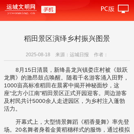
稻田景区演绎乡村振兴图景
2025-08-18
来源：运城日报
作者：
8月15日清晨，新绛县龙兴镇娄庄村被《鼓跃
龙腾》的激昂鼓点唤醒。随着千名游客涌入田野，
1000亩高标准稻田在晨雾中揭开神秘面纱，这
座“北方小江南”稻田景区正式开园迎客。周边游客
及村民共计5000余人走进园区，为乡村注入蓬勃
活力。
开幕式上，大型情景舞蹈《稻香曼舞》率先登
场。20名舞者身着金黄稻穗样式的服饰，通过模拟