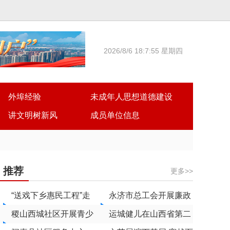
2026/8/6 18:7:55 星期四
外埠经验
未成年人思想道德建设
讲文明树新风
成员单位信息
推荐
更多>>
“送戏下乡惠民工程”走
永济市总工会开展廉政
进稷山翟店
稷山西城社区开展青少
警示教育活动
运城健儿在山西省第二