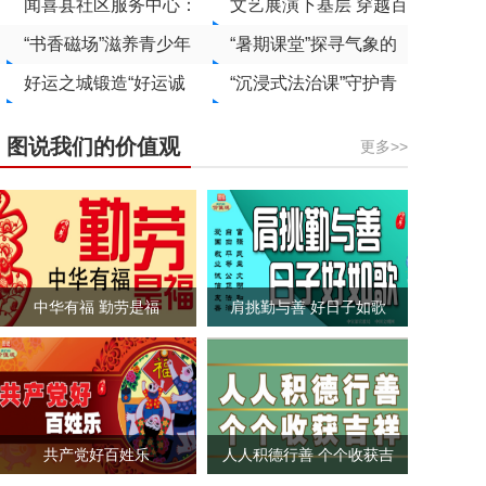
年防溺水宣传
闻喜县社区服务中心：
十三届大中学生田径运
文艺展演下基层 穿越百
妙策融情凝共识 巧思破
“书香磁场”滋养青少年
动会上获佳绩
年觅初心
“暑期课堂”探寻气象的
题暖民心
成长
好运之城锻造“好运诚
奥秘
“沉浸式法治课”守护青
品”
少年安全
图说我们的价值观
更多>>
中华有福 勤劳是福
肩挑勤与善 好日子如歌
共产党好百姓乐
人人积德行善 个个收获吉