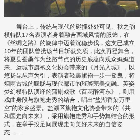
舞台上，传统与现代的碰撞处处可见。秋之韵
模特队17名表演者身着融合西域风情的服饰，在
《丝绸之路》的旋律中迈着沉稳步伐，这支已成立
10年的团队曾携该节目斩获奖项，此次再登舞台，
将夏县蚕桑作为丝路节点的历史底蕴向观众娓娓道
来。运城市旗袍文化协会带来的《月光入城》，以
悠扬琵琶声为引，表演者轻裹旗袍一步一摇曳，将
烟雨古城的朦胧与现代都市的璀璨完美交融。英姿
梦幻模特队演绎的蒲剧戏歌《百花醉河东》，则用
戏曲身段与旗袍走秀的结合，唱出“盐湖香染万里
空”的家乡盛景。盐湖区旗袍文化协会带来的《共
和国走向未来》，采用旗袍走秀和手势舞结合的形
式，在举手投足间展现走向美好未来的自信姿
态……