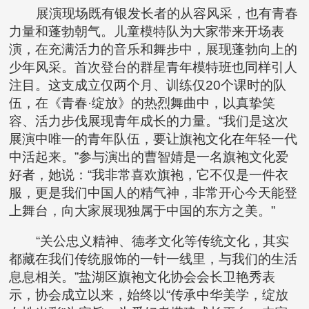
展演现场既有银发长者的从容风采，也有青春
力量和蓬勃朝气。儿童模特队为大家带来开场表
演，在充满活力的音乐和舞步中，展现蓬勃向上的
少年风采。首次登台的群星青年模特班也同样引人
注目。这支成立仅两个月、训练仅20个课时的队
伍，在《青春·绽放》的热烈舞曲中，以真挚笑
容、活力步伐展现青年成长的力量。“我们是这次
展演中唯一的青年队伍，要让旗袍文化在年轻一代
中活起来。”参与演出的曹智婧是一名旗袍文化爱
好者，她说：“我非常喜欢旗袍，它不仅是一件衣
服，更是我们中国人的精气神，非常开心今天能登
上舞台，向大家展现独属于中国的东方之美。”
“关公忠义精神、德孝文化等传统文化，其实
都藏在我们传统服饰的一针一线里，与我们的生活
息息相关。”盐湖区旗袍文化协会会长卫艳秀表
示，协会成立以来，始终以“传承中华美学，绽放