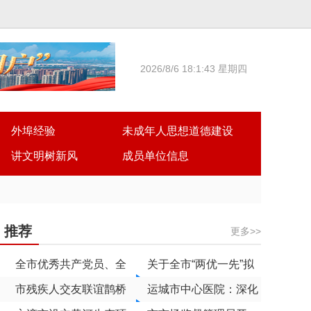
2026/8/6 18:1:43 星期四
外埠经验
未成年人思想道德建设
讲文明树新风
成员单位信息
推荐
更多>>
全市优秀共产党员、全
关于全市“两优一先”拟
市优秀党务工作者和全
市残疾人交友联谊鹊桥
表彰对象的公示
运城市中心医院：深化