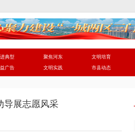
进典型
聚焦河东
文明培育
益广告
文明实践
市县动态
劝导展志愿风采