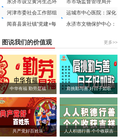
市先进基层党组织拟表
会（稷山站）在万亩枣
永济市设立黄河生态环
医疗帮扶 促进乡村振兴
市市场监督管理局开
彰对象名单
林举行
境司法修复增殖放流点
河津市委社会工作部组
展“世界认可日”主题宣
运城市中心医院：深化
织新就业群体助力高考
闻喜县裴社镇“党建+每
传活动
医疗帮扶 促进乡村振兴
永济市文物保护中心：
月一件事”塑造善治样
党建红点亮文旅融合新
图说我们的价值观
更多>>
本
场景
中华有福 勤劳是福
肩挑勤与善 好日子如歌
共产党好百姓乐
人人积德行善 个个收获吉