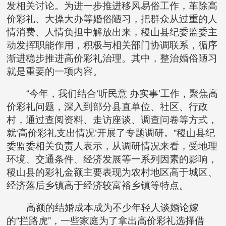
发相关讨论。为进一步推进移风易俗工作，革除高
价彩礼、大操大办等婚俗陋习，把群众从过重的人
情消费、人情负担中解放出来，稷山县纪委监委主
动发挥职能作用，积极与相关部门协调联系，循序
渐进稳步推进高价彩礼治理。其中，整治婚俗陋习
就是重要的一项内容。
“今年，我们结合‘听民意 办实事’工作，聚焦高
价彩礼问题，深入到部分县直单位、社区、行政
村，通过查阅资料、走访座谈、调查问卷等方式，
就‘高价彩礼支出情况’开展了专题调研。”稷山县纪
委监委相关负责人表示，从调研情况来看，受地理
环境、交通条件、经济发展等一系列因素的影响，
稷山县的彩礼金额主要表现为农村地区高于城区、
经济落后乡镇高于经济较富裕乡镇等特点。
高额的结婚成本成为不少年轻人谈婚论嫁
的“拦路虎”，一些家庭为了拿出高价彩礼选择借