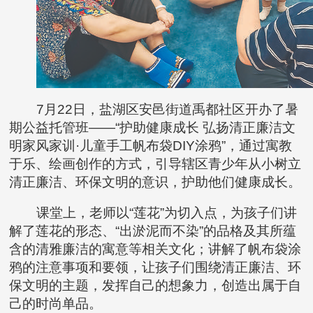
7月22日，盐湖区安邑街道禹都社区开办了暑
期公益托管班——“护助健康成长 弘扬清正廉洁文
明家风家训·儿童手工帆布袋DIY涂鸦”，通过寓教
于乐、绘画创作的方式，引导辖区青少年从小树立
清正廉洁、环保文明的意识，护助他们健康成长。
课堂上，老师以“莲花”为切入点，为孩子们讲
解了莲花的形态、“出淤泥而不染”的品格及其所蕴
含的清雅廉洁的寓意等相关文化；讲解了帆布袋涂
鸦的注意事项和要领，让孩子们围绕清正廉洁、环
保文明的主题，发挥自己的想象力，创造出属于自
己的时尚单品。