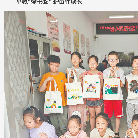
早教“绿书签” 护苗伴成长