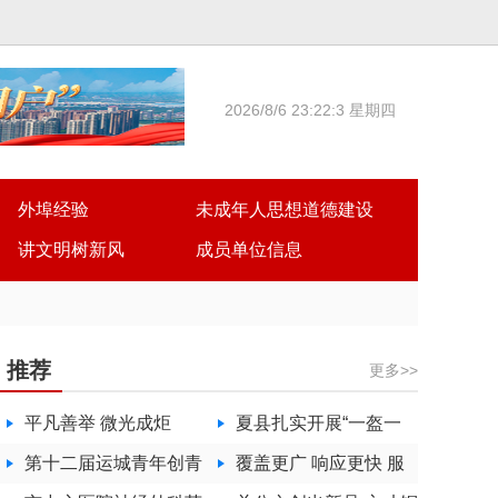
2026/8/6 23:22:3 星期四
外埠经验
未成年人思想道德建设
讲文明树新风
成员单位信息
推荐
更多>>
平凡善举 微光成炬
夏县扎实开展“一盔一
第十二届运城青年创青
带”交通安全主题宣传
覆盖更广 响应更快 服