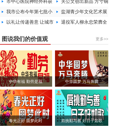
春大赛收官
市中心医院神经外科获
活动
务更暖
关公文创出新品 方寸铜
批国家临床重点专科建
我市公布今年第七批小
器藏忠义
盐湖青少年文化艺术展
设项目
区物业“红黑榜”
以礼让传递善意 让城市
演收官
退役军人柳永忠荣膺全
满含温情
省
图说我们的价值观
更多>>
“最美拥军人物”
中华有福 勤劳是福
中华圆梦 万马奔腾
春光正好 圆梦此时
肩挑勤与善 好日子如歌