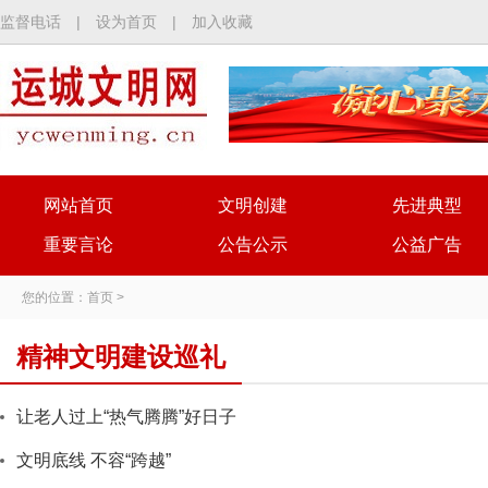
监督电话
|
设为首页
|
加入收藏
网站首页
文明创建
先进典型
重要言论
公告公示
公益广告
您的位置：
首页
>
精神文明建设巡礼
让老人过上“热气腾腾”好日子
文明底线 不容“跨越”