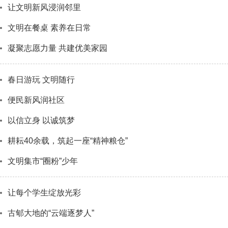
让文明新风浸润邻里
文明在餐桌 素养在日常
凝聚志愿力量 共建优美家园
春日游玩 文明随行
便民新风润社区
以信立身 以诚筑梦
耕耘40余载，筑起一座“精神粮仓”
文明集市“圈粉”少年
让每个学生绽放光彩
古郇大地的“云端逐梦人”