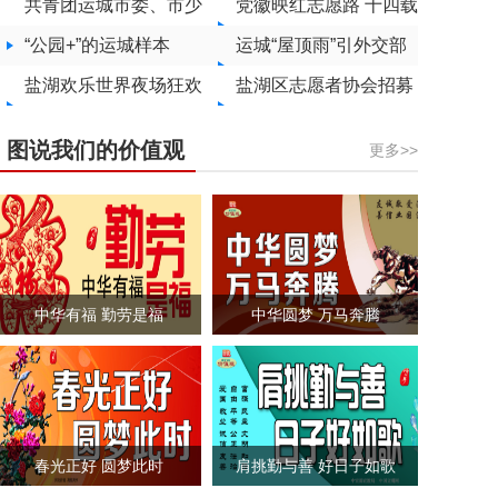
投运
公益电影惠民放映
共青团运城市委、市少
党徽映红志愿路 十四载
工委暑期爱心托管开始
“公园+”的运城样本
大爱暖河东
运城“屋顶雨”引外交部
招生
盐湖欢乐世界夜场狂欢
发言人毛宁推介
盐湖区志愿者协会招募
火热启幕
学生志愿者
图说我们的价值观
更多>>
中华有福 勤劳是福
中华圆梦 万马奔腾
春光正好 圆梦此时
肩挑勤与善 好日子如歌