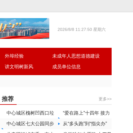
2026/8/8 11:27:50 星期六
外埠经验
未成年人思想道德建设
讲文明树新风
成员单位信息
推荐
更多>>
中心城区槐树凹西口垃
“爱在路上”十四年 接力
圾中转站升级改造完工
中心城区七大公园同步
守护助团圆
从“多头跑”到“指尖办”