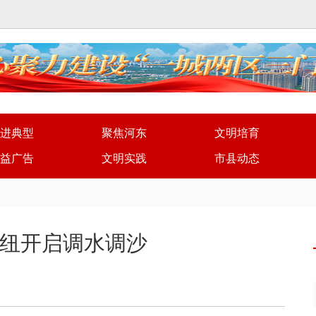
进典型
聚焦河东
文明培育
益广告
文明实践
市县动态
纽开启调水调沙