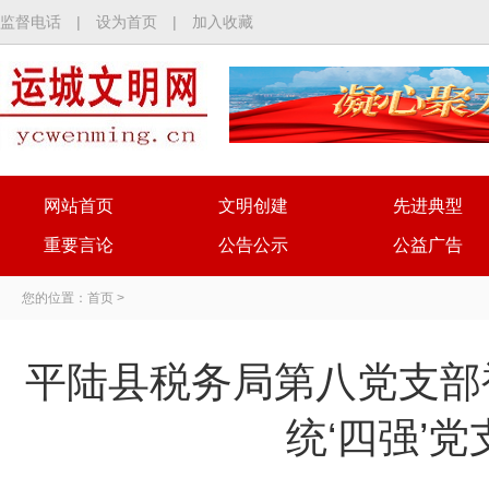
监督电话
|
设为首页
|
加入收藏
网站首页
文明创建
先进典型
重要言论
公告公示
公益广告
您的位置：
首页
>
平陆县税务局第八党支部
统‘四强’党