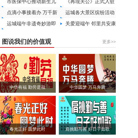
晋村开展帮扶活动
市医保中心推动新生儿
题文明实践活动
《再现关公》正式入驻
参保政策落地见效
点滴小事接着办 万千新
解州关帝祖庙
运城各大景区缤纷活动
景落身边
运城端午非遗奇妙游即
邀你共度端午
关爱迎端午 邻里共安康
将启幕
图说我们的价值观
更多>>
中华有福 勤劳是福
中华圆梦 万马奔腾
春光正好 圆梦此时
肩挑勤与善 好日子如歌