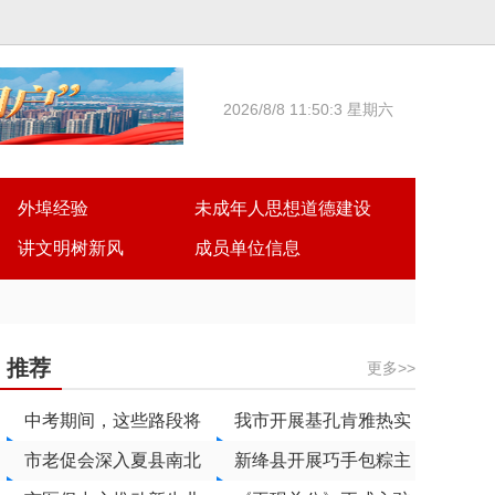
2026/8/8 11:50:3 星期六
外埠经验
未成年人思想道德建设
讲文明树新风
成员单位信息
推荐
更多>>
中考期间，这些路段将
我市开展基孔肯雅热实
实行管制
市老促会深入夏县南北
战演练
新绛县开展巧手包粽主