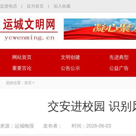
监督电话
|
设为首页
|
加入收藏
网站首页
文明创建
先进典型
重要言论
公告公示
公益广告
您的位置：
首页
>
交安进校园 识别
来源：运城晚报
发布者：
时间：2026-06-03