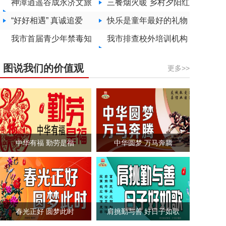
房首付款
神潭逍遥谷成永济文旅
销比例、年度支付限额
三餐烟火暖 乡村夕阳红
新晋打卡地标
“好好相遇” 真诚追爱
提高
快乐是童年最好的礼物
我市首届青少年禁毒知
我市排查校外培训机构
识竞赛绛县代表队获团
安全隐患
图说我们的价值观
更多>>
体第一
中华有福 勤劳是福
中华圆梦 万马奔腾
春光正好 圆梦此时
肩挑勤与善 好日子如歌