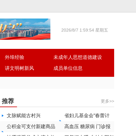
2026/8/7 1:59:54 星期五
外埠经验
未成年人思想道德建设
讲文明树新风
成员单位信息
推荐
更多>>
文脉赋能古村兴
省妇儿基金会“春蕾计
公积金可支付新建商品
划”发出公益倡议
高血压 糖尿病 门诊报