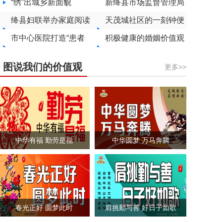
“绣”出城乡新面貌
家教主题文化周
新绛县市场监督管理局
绛县妇联举办家庭阅读
开展制售假劣肉制品专
天茂城社区的一刻钟便
活动
市中心医院打造“患者
项整治
民生活圈新解法
积极健康的婚姻价值观
舒心”新病房
在盐湖区深深扎根
图说我们的价值观
更多>>
中华有福 勤劳是福
中华圆梦 万马奔腾
春光正好 圆梦此时
肩挑勤与善 好日子如歌