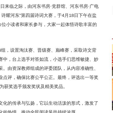
书日来临之际，由河东书房·党群馆、河东书房·广电
 诗耀河东”第四届诗词大赛，于4月18日下午在盐
0余位小读者和家长参与，大家一起体悟诗歌丰富的
4组，设置淘汰赛、晋级赛、巅峰赛，采取诗文背
赛中，台上选手对答如流，小选手们思维敏捷、妙
采。由资深教师组成的评委团队，从内容准确性、
业点评，确保比赛公平公正。最终，评选出一等奖
并为获奖选手颁发奖状及精美奖品。
文化的传承与弘扬，它以生动活泼的形式，激发了
化的热情，推动全民阅读风尚持续浓厚。