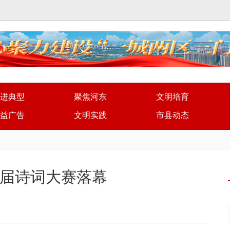
进典型
聚焦河东
文明培育
益广告
文明实践
市县动态
届诗词大赛落幕