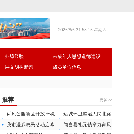
2026/8/6 21:58:15 星期四
外埠经验
未成年人思想道德建设
讲文明树新风
成员单位信息
推荐
更多>>
舜风公园新区开放 环湖
运城环卫整治人民北路
步道享滨水风光
我市送戏惠民活动启幕
脏乱死角
闻喜县礼元镇举办家风