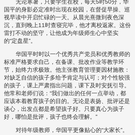
无论寒暑，只要学生在校，每天5时50分，华
国平的身影必定准时出现在校园，在督促早操、巡
视早读中开启忙碌的一天。从晨光熹微到夜色深
沉，直到晚上11时查寝完毕，他才离校返家。这份
雷打不动的坚守，让他成为年级师生心中坚实
的“定盘星”。
华国平时时以一个优秀共产党员和优秀教师的
标准严格要求自己，在备课、批改作业等教学环
节，始终力求极致。他主张教育管理要因材施教：
对缺乏自信的孩子多给予肯定与认可；对个性较强
的孩子，课上严肃指出问题，课下及时安抚引导。
他常和老师们说：“我们做出的任何一点举动，都
应该本着教育孩子的目的。无论是表扬、批评还是
谈心，出发点都是希望孩子好。只要真心为孩子
好，哪怕是批评，孩子也终会理解。”
对待年级教师，华国平更像贴心的“大家长”。