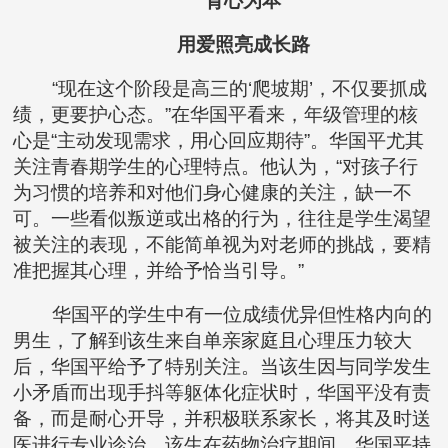
育心为本
用爱照亮成长路
“现在这个阶段是高三的‘爬坡期’，不仅要抓成
绩，更要护心态。”在华国平看来，年级管理的核
心是“主动发现需求，用心回应期待”。华国平尤其
关注青春期学生的心理特点。他认为，“对孩子行
为习惯的培养和对他们身心健康的关注，缺一不
可。一些看似叛逆或出格的行为，往往是学生渴望
被关注的表现，不能简单视为对老师的挑战，要精
准把握其心理，并给予恰当引导。”
华国平的学生中有一位成绩优异但性格内向的
男生，了解到该生来自单亲家庭且心理压力较大
后，华国平给予了特别关注。当该生因与同学发生
小矛盾而出现手抖等躯体化症状时，华国平没有责
备，而是耐心开导，并积极联系家长，将其及时送
医进行专业诊治。该生在药物治疗期间，华国平持