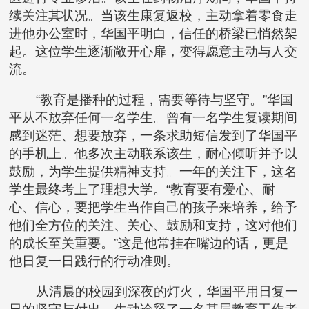
续关注其状况。当该生康复返校，主动拿着零食走
进他办公室时，华国平明白，信任的桥梁已悄然架
起。这位学生逐渐敞开心扉，变得愿意主动与人交
流。
“教育是播种的过程，需要等待与坚守。”华国
平从不放弃任何一名学生。曾有一名学生复读期间
感到迷茫、想要放弃，一条求助短信发到了华国平
的手机上。他多次主动联系该生，耐心倾听并予以
鼓励，为学生提供精神支持。一年的关注下，这名
学生最终考上了理想大学。“教育要有爱心、耐
心、信心，要把学生当作自己的孩子来培养，给予
他们全方位的关注、关心、鼓励和支持，这对他们
的成长至关重要。”这是他常挂在嘴边的话，更是
他日复一日践行的行动准则。
从清晨的校园到深夜的灯火，华国平用日复一