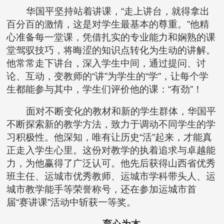
华国平坚持站着讲课，“走上讲台，就得拿出
百分百的激情，这是对学生最基本的尊重。”他精
心准备每一堂课，凭借扎实的专业能力和娴熟的课
堂驾驭技巧，将晦涩的知识点转化为生动的讲解。
他常常走下讲台，深入学生中间，通过提问、讨
论、互动，变教师的“讲”为学生的“学”，让每个学
生都能参与其中，学生们评价他的课：“有劲”！
面对不断变化的教材和新的学生群体，华国平
不断探索新的教学方法，致力于调动不同学生的学
习积极性。他深知，唯有让历史“活”起来，才能真
正走入学生心里。这份对教学的执着追求与卓越能
力，为他赢得了广泛认可。他先后获得山西省优秀
班主任、运城市优秀教师、运城市学科带头人、运
城市教学能手等荣誉称号，还在参加运城市首
届“赛讲课”活动中斩获一等奖。