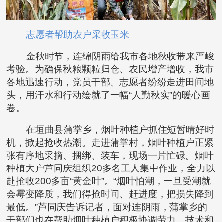
志愿者帮助农户采收玉米
金秋时节，连绵阴雨给我市各地秋收带来严峻
考验。为确保秋粮颗粒归仓、农民增产增收，我市
各地迅速行动，党员干部、志愿者纷纷走进田间地
头，用汗水和行动绘就了一幅“人勤秋实”的暖心画
卷。
在垣曲县蒲掌乡，烟叶种植户抓住短暂晴好时
机，掀起抢收热潮。走进蒲掌村，烟叶种植户正紧
张有序地采摘、捆绑、装车，现场一片忙碌。烟叶
种植大户芦同庆组织20多名工人集中作业，全力以
赴抢收200多亩“黄金叶”。“烟叶怕潮，一旦受潮就
会霉变降质，我们得抢时间、赶进度，把损失降到
最低。”芦同庆告诉记者，面对连阴雨，蒲掌乡的
干部们也在帮助烟叶种植户积极协调劳力、技术和