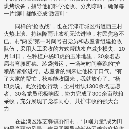
烘烤设备，指导他们科学抢收、分类晾晒，确保每
一片烟叶都能变成“致富叶”。
同样的“抢收战”，也在河津市城区街道西王村
火热上演。持续降雨让农机无法进地，村民焦急不
已。村“两委”第一时间号召党员和志愿者组建抢收
队伍，采用人工采收的方式帮助农户减少损失。10
月14日，在种植户杨印虎的玉米地里，30余名志
愿者弯腰掰穗、装袋搬运，一场与时间赛跑的“护
粮战”紧张进行。志愿者的到来让他松了口气。“有
了大家的帮忙，秋粮能收回来，我就放心了。”杨
印虎说。此次抢收行动，全村组织1300余名志愿
者、30名党员积极响应，协力完成了300余亩秋粮
采收，充分展现了党群同心、共护丰收的强大合
力。
在盐湖区泓芝驿镇乔阳村，“巾帼力量”成为田
间最亮丽的风景。连日阴雨导致部分困难家庭抢收