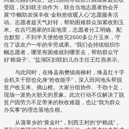
受阻，区妇联主动作为，联合当地志愿者协会开
展“巾帼助农保丰收·金秋抢收暖人心”志愿服务活
动。志愿者趁天气好转，帮助困难群众加紧收割玉
米。在吉巧惠家的5亩地里，志愿者分工明确、配
合默契，不到半天便抢收完2500多公斤玉米，守
住了该农户一年的辛劳成果。“我们会持续组织巾
帼志愿者，哪里有困难就到哪里去，帮助群众守
好‘粮袋子’。”盐湖区妇联妇儿办主任王红燕表示。
与此同时，在绛县南樊镇南柳村，绛县红十字
会机关干部也化身“抢收能手”，深入田间地头帮脱
贫户收玉米、摘山楂。大家分组协作、干劲十足，
现场一派热火朝天的景象。此次行动不仅解决了脱
贫户因劳力不足带来的秋收难题，也让“我为群众
办实事”的理念落地生根。
从蒲掌乡的“黄金叶”，到西王村的“护粮战”，