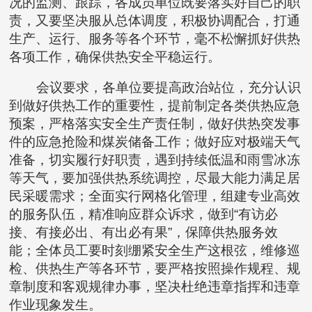
况的监测、跟踪，各成员单位既要落实好自己的职
责，又要坚决服从总体调度，积极协调配合，打通
生产、运行、服务等各个环节，毫不松懈抓好供热
各项工作，确保供热安全平稳运行。
会议要求，各单位要提高政治站位，充分认识
到做好供热工作的重要性，提前制定各类供热应急
预案，严格落实安全生产责任制，做好供热突发事
件的应急抢险和煤炭储备工作；做好应对极端天气
准备，切实履行好职责，遇到持续低温和雨雪冰冻
等天气，要加强供热系统调控，尽最大能力满足居
民采暖需求；全面实行网格化管理，组建专业高效
的服务队伍，精准响应群众诉求，做到“有访必
接、有接必出、有出必有果”，保障供热服务效
能；全体员工要时刻绷紧安全生产这根弦，维修巡
检、供热生产等各环节，要严格按照操作规程、规
章制度和客观规律办事，坚决杜绝违章指挥和违章
作业现象发生。