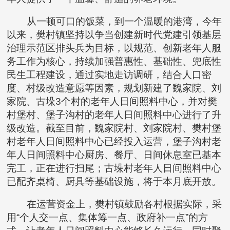
从一顿可口的饭菜，到一个温暖的港湾，今年
以来，樊村镇坚持以争当创建新时代党建引领基层
治理示范区排头兵为目标，以规范、创新老年人服
务工作为核心，持续加强普惠性、基础性、兜底性
民生工程建设，通过实地走访调研，结合人口密
度、村级改造意愿等因素，规划新建了魏家院、刘
家院、古垛3个村的老年人日间照料中心，并对樊
村堡村、堡子沟村的老年人日间照料中心进行了升
级改造。截至目前，魏家院村、刘家院村、樊村堡
村老年人日间照料中心已经投入运营，堡子沟村老
年人日间照料中心厨房、餐厅、日间休息室已基本
完工，正在进行扫尾；古垛村老年人日间照料中心
已配齐桌椅、厨具等基础设施，将于本月底开放。
在运营资金上，樊村镇鼓励各村根据实际，采
用“个人交一点、集体筹一点、政府补一点”的方