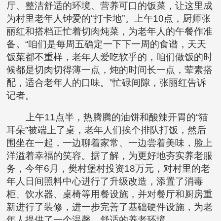
厅、整洁舒适的环境、营养可口的饭菜，让这里成
为村里老年人钟爱的“打卡地”。上午10点，厨师张
丽红和搭档正忙着切肉炖菜，为老年人的午餐作准
备。“咱们是每周五确定一下下一周的食谱，天天
饭菜都不重样，老年人爱吃软乎的，咱们做饭的时
候都是切肉切得薄一点，炖的时间长一点，荤素搭
配，适合老年人的口味。”忙碌间隙，张丽红告诉
记者。
上午11点半，热腾腾的油饼和酸辣开胃的“猫
耳朵”被端上了桌，老年人们挨个排队打饭，然后
围坐在一起，一边聊着家常、一边尝着美味，脸上
洋溢着幸福的笑容。据了解，为更好地夯实养老服
务，今年6月，樊村堡村投资18万元，对村里的老
年人日间照料中心进行了升级改造，添置了消毒
柜、饮水器、桌椅等用餐设施，并对餐厅和厨房重
新进行了装修，进一步完善了基础硬件设施，为老
年人提供了一个温馨、舒适的养老环境。