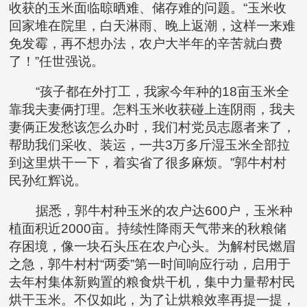
收获的玉米面临晾晒难、储存难的问题。“玉米收
回家堆在院里，白天淋雨、晚上返潮，这样一来难
免发霉，再不想办法，农户大半年的辛苦就白费
了！”任世强说。
“孩子都在外打工，我家今年种的18亩玉米全
靠我夫妻俩打理。怎料玉米收获碰上连阴雨，我夫
妻俩正发愁该怎么办时，我们村党员志愿者来了，
帮助我们采收、装运，一共3万多斤湿玉米全部拉
到这里烘干一下，着实省了很多麻烦。”郭牛村村
民孙红辉说。
据悉，郭牛村种玉米的农户达600户，玉米种
植面积近2000亩。持续性降雨天气带来的秋粮储
存困境，像一块石头压在农户心头。为解村民燃眉
之急，郭牛村村“两委”第一时间响应行动，启用于
去年村集体新购置的粮食烘干机，集中力量帮村民
烘干玉米。不仅如此，为了让烘粮效率再提一提，