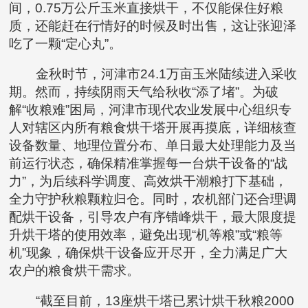
间，0.75万公斤玉米直接烘干，不仅能保住好粮
质，还能赶在行情好的时候及时出售，这让张迎泽
吃了一颗“定心丸”。
金秋时节，河津市24.1万亩玉米陆续进入采收
期。然而，持续阴雨天气给秋收“添了堵”。为破
解“收粮难”困局，河津市现代农业发展中心组织专
人对辖区内所有粮食烘干塔开展再摸底，详细核查
设备数量、地理位置分布、单日最大处理能力及当
前运行状态，确保精准掌握每一台烘干设备的“战
力”，为后续科学调度、高效烘干潮粮打下基础，
全力守护秋粮颗粒归仓。同时，农机部门还合理调
配烘干设备，引导农户有序错峰烘干，最大限度提
升烘干塔的使用效率，避免出现“机等粮”或“粮等
机”现象，确保烘干设备应开尽开，全力满足广大
农户的粮食烘干需求。
“截至目前，13座烘干塔已累计烘干秋粮2000