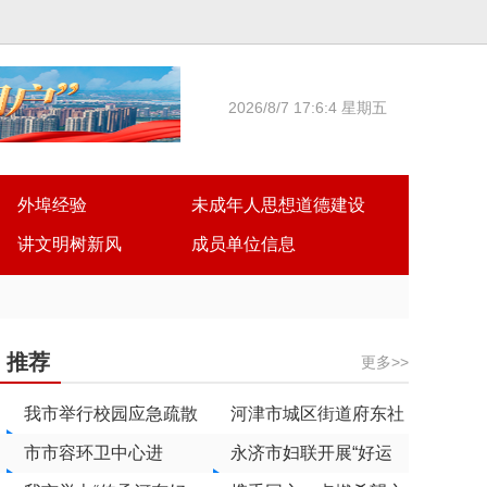
2026/8/7 17:6:4 星期五
外埠经验
未成年人思想道德建设
讲文明树新风
成员单位信息
推荐
更多>>
我市举行校园应急疏散
河津市城区街道府东社
演练
市市容环卫中心进
区打造“府东半夏”志愿
永济市妇联开展“好运