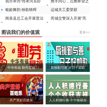
行“双节”节前清扫保洁
我市举办“传承河东好
服务品牌
爱心妈妈”培训
携手同心，点燃希望之
家风
银龄舞韵 秧歌映晖
光
运城关工委荣获
共建清廉好运城”主题
闻喜县总工会开展普法
“全国关心下一代工作
芮城交警深入开展“亮
活动
宣传活动
先进集体”称号
屏行动”
图说我们的价值观
更多>>
中华有福 勤劳是福
肩挑勤与善 好日子如歌
共产党好百姓乐
人人积德行善 个个收获吉