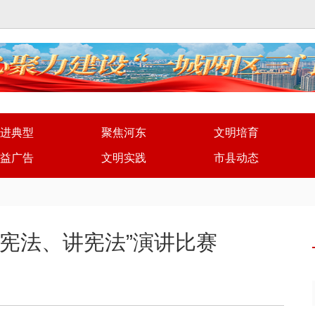
进典型
聚焦河东
文明培育
益广告
文明实践
市县动态
宪法、讲宪法”演讲比赛