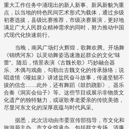
重大工作任务中涌现出的新人新事、新风新貌为重
点，以当地的特色民间艺术形式为载体，通过乡级
初赛选拔，县级比赛推荐，市级决赛展演，更好地
满足广大人民群众精神需求的同时，努力推动中国
式现代化快速前行。
当晚，南风广场灯火辉煌，歌舞欢腾。开场舞
《锦绣河东》以灵动舞姿迅速激起群众的文化“味
蕾”。随后，情景表演《古魏长歌》巧妙融合器
乐、木偶与戏曲，勾勒出古魏文化的传承脉络；说
唱道情《哑姑泉》讲述盐民奋斗故事，传递坚韧不
拔的信念……此外，还有舞蹈《鼓韵跷影》、器乐
合奏《洞宾会仙子》等。这些节目或展示非物质文
化遗产的独特魅力，或讴歌孝老爱亲的传统美德，
尽显河东文化的深厚底蕴与时代风采。
据悉，此次活动由市委宣传部指导，市文化和
旅游局主办，市文化馆承办，包括群文专场、清廉