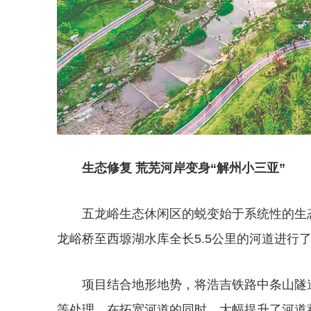
生态修复 荒芜河岸变身“解州小三亚”
五龙峪生态休闲区的蜕变始于系统性的生
龙峪桥至西塬湖水库全长5.5公里的河道进行
项目结合地形地势，将浩吉铁路中条山隧
等处理，在拓宽河道的同时，大幅提升了河道