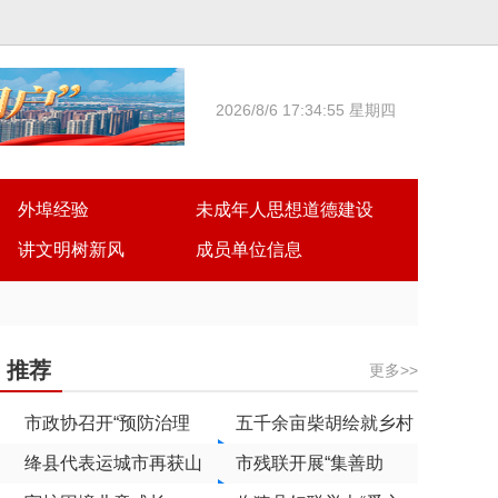
2026/8/6 17:34:56 星期四
外埠经验
未成年人思想道德建设
讲文明树新风
成员单位信息
推荐
更多>>
市政协召开“预防治理
五千余亩柴胡绘就乡村
未成年人犯罪”专题协
绛县代表运城市再获山
振兴新图景
市残联开展“集善助