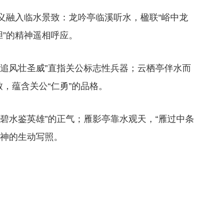
义融入临水景致：龙吟亭临溪听水，楹联“峪中龙
胆”的精神遥相呼应。
兔追风壮圣威”直指关公标志性兵器；云栖亭伴水而
，蕴含关公“仁勇”的品格。
碧水鉴英雄”的正气；雁影亭靠水观天，“雁过中条
精神的生动写照。