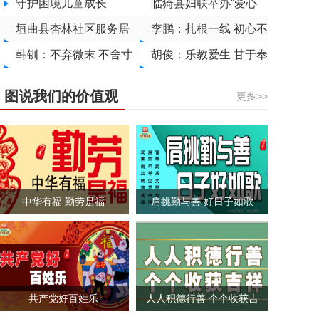
商座谈会
西省青少年禁毒知识竞
守护困境儿童成长
残”爱心捐款活动
临猗县妇联举办“爱心
赛冠军
垣曲县杏林社区服务居
妈妈”关爱困境儿童活
李鹏：扎根一线 初心不
民小记
韩钏：不弃微末 不舍寸
动
改
胡俊：乐教爱生 甘于奉
功
献
图说我们的价值观
更多>>
中华有福 勤劳是福
肩挑勤与善 好日子如歌
共产党好百姓乐
人人积德行善 个个收获吉