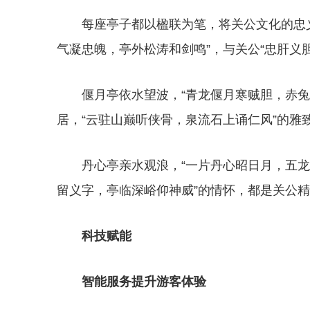
每座亭子都以楹联为笔，将关公文化的忠
气凝忠魄，亭外松涛和剑鸣”，与关公“忠肝义
偃月亭依水望波，“青龙偃月寒贼胆，赤
居，“云驻山巅听侠骨，泉流石上诵仁风”的雅致
丹心亭亲水观浪，“一片丹心昭日月，五龙
留义字，亭临深峪仰神威”的情怀，都是关公
科技赋能
智能服务提升游客体验