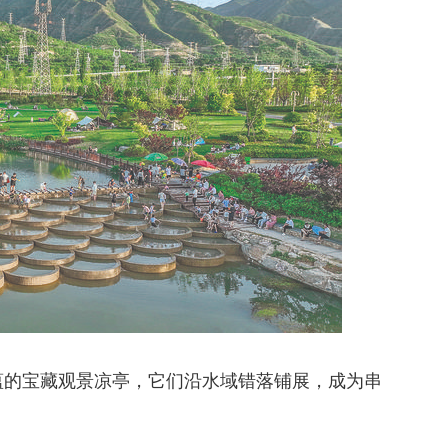
蕴的宝藏观景凉亭，它们沿水域错落铺展，成为串