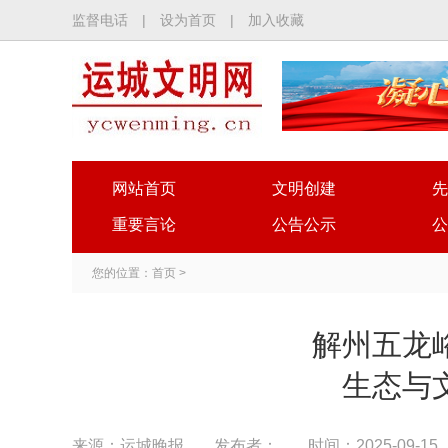
监督电话
|
设为首页
|
加入收藏
网站首页
文明创建
先
重要言论
公告公示
公
您的位置：
首页
>
解州五龙
生态与
来源：运城晚报
发布者：
时间：2025-09-15