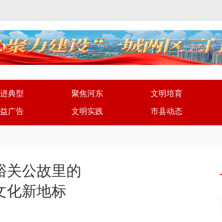
进典型
聚焦河东
文明培育
益广告
文明实践
市县动态
峪关公故里的
文化新地标