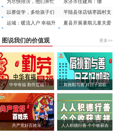
赠给绛县学子
为尽快排涝，他们奔忙
庭小药箱
永济市住建局：绷
在雨中
以赛促学，多给孩子们
紧“防汛弦” 筑牢“安全
平陆县张店镇枣园村支
一些掌声
运城：暖流入户 幸福升
堤”
部委员会：筑牢“桥头
夏县开展暑期儿童关爱
温
堡” 赋能“振兴路”
服务活动
图说我们的价值观
更多>>
中华有福 勤劳是福
肩挑勤与善 好日子如歌
共产党好百姓乐
人人积德行善 个个收获吉