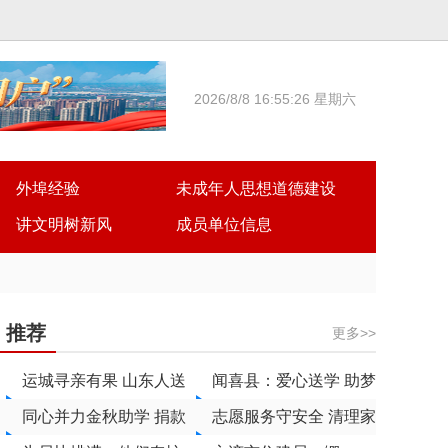
2026/8/8 16:55:27 星期六
外埠经验
未成年人思想道德建设
讲文明树新风
成员单位信息
推荐
更多>>
运城寻亲有果 山东人送
闻喜县：爱心送学 助梦
来锦旗
同心并力金秋助学 捐款
远航
志愿服务守安全 清理家