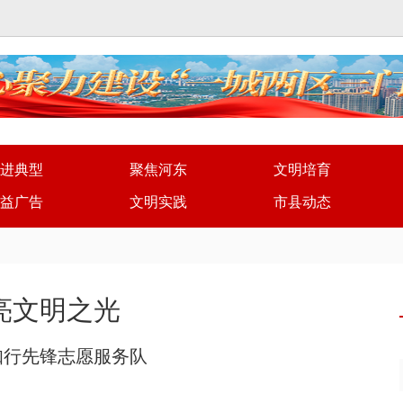
进典型
聚焦河东
文明培育
益广告
文明实践
市县动态
亮文明之光
知行先锋志愿服务队