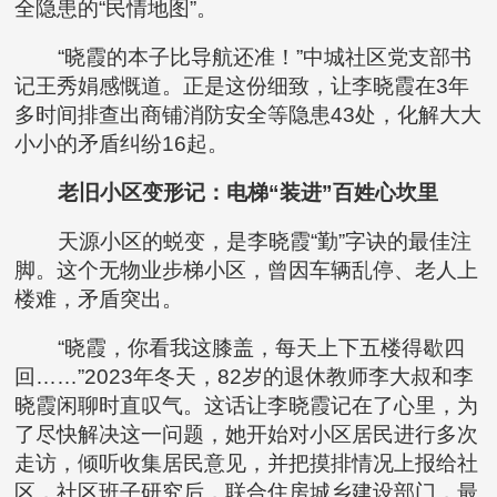
全隐患的“民情地图”。
“晓霞的本子比导航还准！”中城社区党支部书
记王秀娟感慨道。正是这份细致，让李晓霞在3年
多时间排查出商铺消防安全等隐患43处，化解大大
小小的矛盾纠纷16起。
老旧小区变形记：电梯“装进”百姓心坎里
天源小区的蜕变，是李晓霞“勤”字诀的最佳注
脚。这个无物业步梯小区，曾因车辆乱停、老人上
楼难，矛盾突出。
“晓霞，你看我这膝盖，每天上下五楼得歇四
回……”2023年冬天，82岁的退休教师李大叔和李
晓霞闲聊时直叹气。这话让李晓霞记在了心里，为
了尽快解决这一问题，她开始对小区居民进行多次
走访，倾听收集居民意见，并把摸排情况上报给社
区，社区班子研究后，联合住房城乡建设部门，最