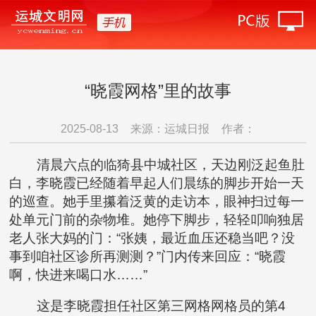
“晓霞网格”里的故事
2025-08-13
来源：运城日报
作者：
清晨六点的临猗县中城社区，天边刚泛起鱼肚
白，李晓霞已经随着早起人们晨练的脚步开始一天
的巡查。她手里攥着泛黄的走访本，眼神扫过每一
处单元门前的杂物堆。她停下脚步，轻轻叩响独居
老人张大妈的门：“张姨，最近血压还稳当吧？没
事到咱社区诊所再测测？”门内传来回应：“晓霞
啊，快进来喝口水……”
这是李晓霞担任社区第三网格网格员的第4