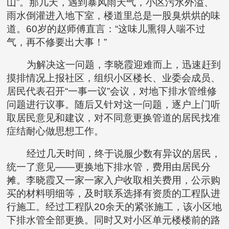
山”。那几天，遇到暴风雨天气，小区污水外溢、
雨水倒灌进入地下室，楼道里总是一股臭烘烘的味
道。60岁的赵师傅直言：“这味儿熏得人喘不过
气，再不修要出大事！”
为解决这一问题，李晓霞迎难而上，迅速赶到
摸排情况上报社区，组织小区楼长、业委会成员、
居民代表召开“一事一议”会议，对地下排水管维修
问题进行议事。随后又针对这一问题，逐户上门听
取居民意见和建议，对不同意更换管道的居民找准
症结耐心做思想工作。
经过几天时间，终于说服少数有异议的居民，
统一了意见——更换地下排水管，费用由居民分
摊。李晓霞又一家一家入户收取相关费用，公示购
买的材料明细等，及时联系选择有资质的工程队进
行施工。经过工程队20余天的紧张施工，该小区地
下排水管全部更换。同时又对小区单元楼楼前的路