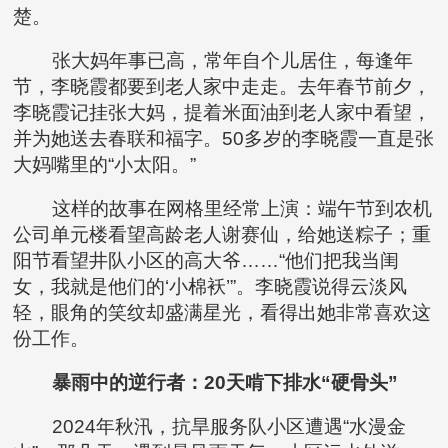
楚。
张大妈年事已高，常年自个儿居住，每逢年
节，李晓霞都要到老人家中走走。去年春节前夕，
李晓霞记挂张大妈，提着米面油到老人家中看望，
并为她送去春联和福字。50多岁的李晓霞一直是张
大妈嘴里的“小太阳。”
这样的故事在网格里经常上演：端午节到农机
公司单元楼看望高龄老人谢赛仙，给她送粽子；重
阳节看望井队小区的高大爷……“他们把我当闺
女，我就是他们的‘小棉袄’”。李晓霞说得云淡风
轻，眼角的笑纹却盛满星光，看得出她非常喜欢这
份工作。
暴雨中的逆行者：20天啃下排水“硬骨头”
2024年秋汛，抗旱服务队小区遭遇“水漫金