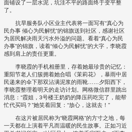
面铺设了一层水泥，坑洼不平的路面终于变平整
了。
抗旱服务队小区业主代表将一面写有“真心为
民办事 倾心为民解忧”的锦旗送到社区，感谢社区
为居民解决雨天污水外溢的问题。看着“真心为民
办事”的锦旗，读着“倾心为民解忧”的大字，李晓霞
感到肩上的责任更重。
李晓霞的手机相册里，存着她最珍贵的记忆：
重阳节老人们簇拥着她合唱《茉莉花》，暴雨中居
民递来的伞下那双沾满泥浆的雨靴……夕阳西下，
李晓霞整理着明天的走访计划。网格微信群里跳出
消息：“霞姐，3号楼王奶奶的降压药吃完了，能帮
忙代买吗？”她笑着回复：“放心，这就去！”
在这片被居民称为“晓霞网格”的方寸之地，每
一天都在上演着平凡而温暖的民生故事。正如习近