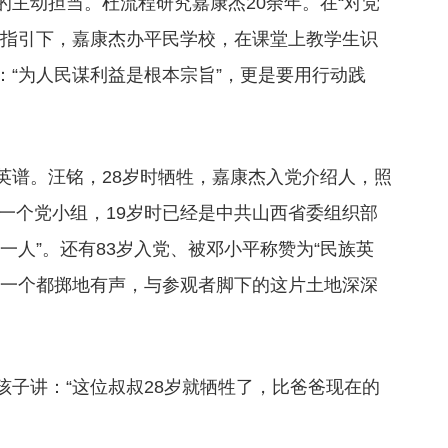
的主动担当。杜流程研究嘉康杰20余年。在“对党
神指引下，嘉康杰办平民学校，在课堂上教学生识
“为人民谋利益是根本宗旨”，更是要用行动践
英谱。汪铭，28岁时牺牲，嘉康杰入党介绍人，照
第一个党小组，19岁时已经是中共山西省委组织部
一人”。还有83岁入党、被邓小平称赞为“民族英
每一个都掷地有声，与参观者脚下的这片土地深深
子讲：“这位叔叔28岁就牺牲了，比爸爸现在的