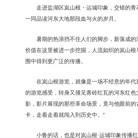
走进盐湖区岚山根・运城印象，交错的青
一同品读河东大地那段血与火的岁月。
暑期的热浪挡不住人们的脚步，新落成的
价值在这里被进一步挖掘，人流如织的岚山根
围中得到更广泛的传播。
在岚山根游览，就像是一场不经意的年代
的游览感受，转身又撞见青砖红瓦的河东红色
影，影片展现的那些革命场景，竟与他眼前的
卡，走着走着就闯入到历史中。”
小鲁的话，也是对岚山根·运城印象传播