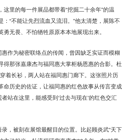
，这里的每一件展品都带着“挖掘二十余年”的温
是：“不能让先烈流血又流泪。”他太清楚，展陈不
英勇无畏、不怕牺牲原原本本地展现出来。
福同惠作为秘密联络点的传闻，曾因缺乏实证而模糊
寻得那张嘉康杰与福同惠大掌柜杨恩惠的合影。杜
惠穿着长衫，两人站在福同惠门廊下。这张照片历
革命历史的佐证，让福同惠的红色故事从传言变成
观者站在这里，能感受到‘过去与现在’的红色交汇
语录，被刻在展馆最醒目的位置。比起顾炎武“天下