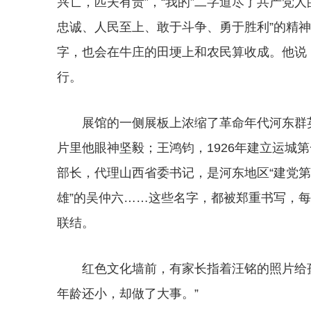
兴亡，匹夫有责”，“我的”二字道尽了共产党人
忠诚、人民至上、敢于斗争、勇于胜利”的精
字，也会在牛庄的田埂上和农民算收成。他说：
行。
展馆的一侧展板上浓缩了革命年代河东群
片里他眼神坚毅；王鸿钧，1926年建立运城
部长，代理山西省委书记，是河东地区“建党第
雄”的吴仲六……这些名字，都被郑重书写，
联结。
红色文化墙前，有家长指着汪铭的照片给孩
年龄还小，却做了大事。”