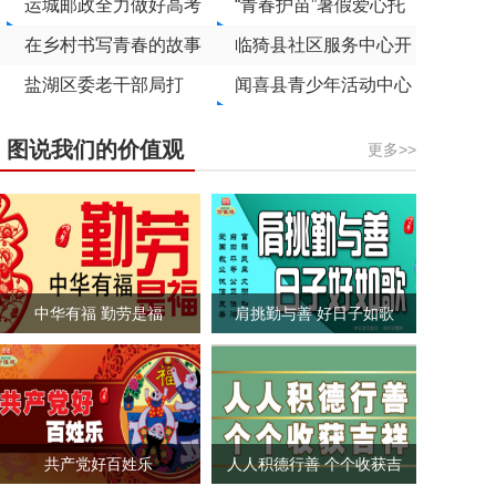
的“清凉港湾”
运城邮政全力做好高考
市各角落
“青春护苗”暑假爱心托
录取通知书寄递工作
在乡村书写青春的故事
管班开班
临猗县社区服务中心开
——万荣县到村工作大
盐湖区委老干部局打
展网格员能力素质提升
闻喜县青少年活动中心
学生成长记
造“银发调解员”品牌促
专题培训
开办暑期公益托管班
图说我们的价值观
更多>>
进基层治理
中华有福 勤劳是福
肩挑勤与善 好日子如歌
共产党好百姓乐
人人积德行善 个个收获吉