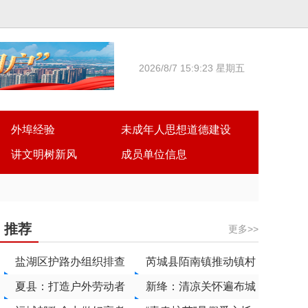
2026/8/7 15:9:24 星期五
外埠经验
未成年人思想道德建设
讲文明树新风
成员单位信息
推荐
更多>>
盐湖区护路办组织排查
芮城县陌南镇推动镇村
汛期高铁沿线安全隐患
夏县：打造户外劳动者
环境“全域美”“持久美”
新绛：清凉关怀遍布城