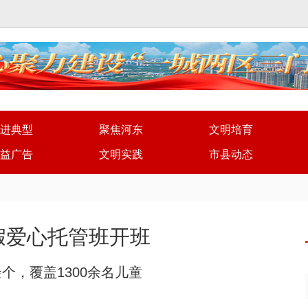
进典型
聚焦河东
文明培育
益广告
文明实践
市县动态
暑假爱心托管班开班
个，覆盖1300余名儿童