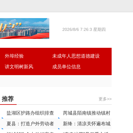
2026/8/6 7:26:4 星期四
外埠经验
未成年人思想道德建设
讲文明树新风
成员单位信息
推荐
更多>>
盐湖区护路办组织排查
芮城县陌南镇推动镇村
汛期高铁沿线安全隐患
夏县：打造户外劳动者
环境“全域美”“持久美”
新绛：清凉关怀遍布城