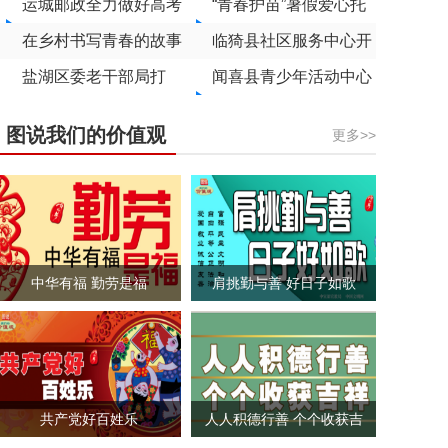
的“清凉港湾”
运城邮政全力做好高考
市各角落
“青春护苗”暑假爱心托
录取通知书寄递工作
在乡村书写青春的故事
管班开班
临猗县社区服务中心开
——万荣县到村工作大
盐湖区委老干部局打
展网格员能力素质提升
闻喜县青少年活动中心
学生成长记
造“银发调解员”品牌促
专题培训
开办暑期公益托管班
图说我们的价值观
更多>>
进基层治理
中华有福 勤劳是福
肩挑勤与善 好日子如歌
共产党好百姓乐
人人积德行善 个个收获吉